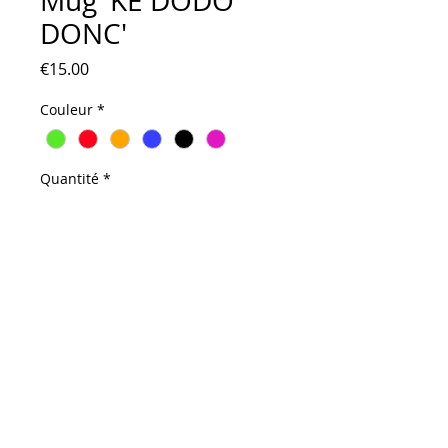
Mug 'KE DODO
DONC'
Prix
€15.00
Couleur
*
Quantité
*
Ajouter au panier
Pour bien commencer la journée...